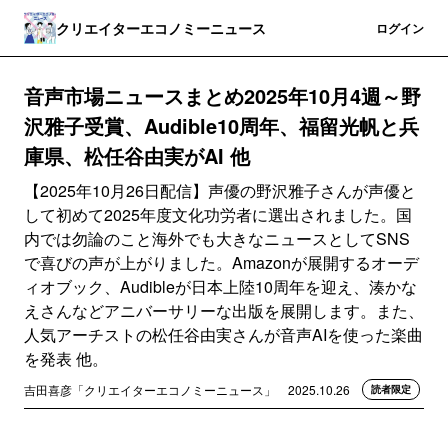
クリエイターエコノミーニュース
登録
ログイン
音声市場ニュースまとめ2025年10月4週～野
沢雅子受賞、Audible10周年、福留光帆と兵
庫県、松任谷由実がAI 他
【2025年10月26日配信】声優の野沢雅子さんが声優と
して初めて2025年度文化功労者に選出されました。国
内では勿論のこと海外でも大きなニュースとしてSNS
で喜びの声が上がりました。Amazonが展開するオーデ
ィオブック、Audibleが日本上陸10周年を迎え、湊かな
えさんなどアニバーサリーな出版を展開します。また、
人気アーチストの松任谷由実さんが音声AIを使った楽曲
を発表 他。
吉田喜彦「クリエイターエコノミーニュース」
2025.10.26
読者限定