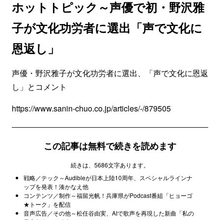
ホットトピック～声優で初・野沢雅
子が文化功労者に選出「声で文化に
恩返し」
声優・野沢雅子が文化功労者に選出、「声で文化に恩返
し」とコメント
https://www.sanin-chuo.co.jp/articles/-/879505
この記事は無料で続きを読めます
続きは、5686文字あります。
戦略／テック～Audibleが日本上陸10周年、スペシャルラインナ
ップを発表！湊かなえ他
コンテンツ／制作～福留光帆！兵庫県がPodcast番組「ヒョーゴ
★トーク」を配信
音声広告／その他～松任谷由実、AIで歌声を再現した新曲「私の