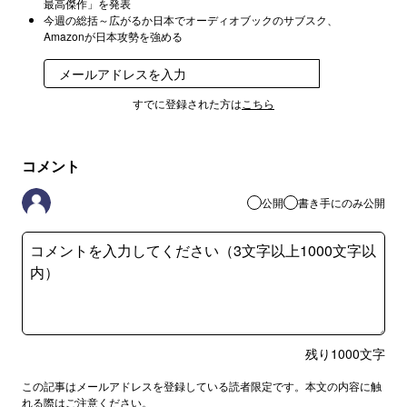
最高傑作」を発表
今週の総括～広がるか日本でオーディオブックのサブスク、
Amazonが日本攻勢を強める
登録
すでに登録された方は
こちら
コメント
公開
書き手にのみ公開
残り
1000
文字
この記事はメールアドレスを登録している読者限定です。本文の内容に触
れる際はご注意ください。