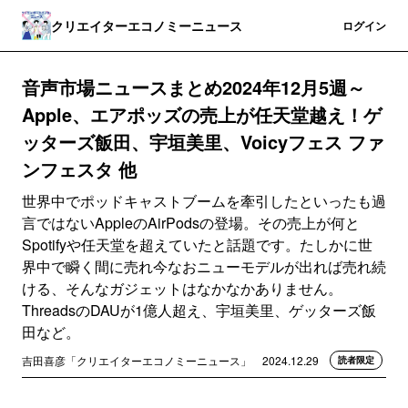
クリエイターエコノミーニュース
登録
ログイン
音声市場ニュースまとめ2024年12月5週～
Apple、エアポッズの売上が任天堂越え！ゲ
ッターズ飯田、宇垣美里、Voicyフェス ファ
ンフェスタ 他
世界中でポッドキャストブームを牽引したといったも過
言ではないAppleのAirPodsの登場。その売上が何と
Spotifyや任天堂を超えていたと話題です。たしかに世
界中で瞬く間に売れ今なおニューモデルが出れば売れ続
ける、そんなガジェットはなかなかありません。
ThreadsのDAUが1億人超え、宇垣美里、ゲッターズ飯
田など。
吉田喜彦「クリエイターエコノミーニュース」
2024.12.29
読者限定