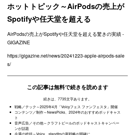
ホットトピック～AirPodsの売上が
Spotifyや任天堂を超える
AirPodsの売上がSpotifyや任天堂を超える驚きの実績 -
GIGAZINE
https://gigazine.net/news/20241223-apple-airpods-sale
s/
この記事は無料で続きを読めます
続きは、7735文字あります。
戦略／テック～2025年4月「Voicyフェス ファンフェスタ」開催
コンテンツ／制作～NewsPicks、2024年のおすすめポッドキャス
ト
音声広告／その他～クラフトビールのポッドキャストキャンペー
ンが話題
今週の総括～Voicy、standfmの新戦略が明確に