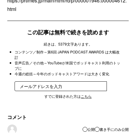
https://prtimes.jp/main/html/rd/p/000001946.000004612.
html
この記事は無料で続きを読めます
続きは、5379文字あります。
コンテンツ／制作～第6回 JAPAN PODCAST AWARDS は大幅改
訂
音声広告／その他～YouTubeが米国でポッドキャスト利用のトッ
プに
今週の総括～今年のポッドキャストアワードは大きく変化
登録
すでに登録された方は
こちら
コメント
公開
書き手にのみ公開