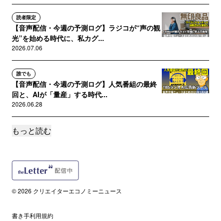
読者限定
【音声配信・今週の予測ログ】ラジコが“声の観
光”を始める時代に、私カグ...
2026.07.06
誰でも
【音声配信・今週の予測ログ】人気番組の最終
回と、AIが「量産」する時代...
2026.06.28
もっと読む
読者限定
【音声配信・今週の予測ログ】"声は嘘をつけな
い"AIが感情まで翻訳する...
2026.06.21
誰でも
© 2026 クリエイターエコノミーニュース
【音声配信・今週の予測ログ】ドラマがAIの声
を描く時代に、私カグアが「...
書き手利用規約
2026.06.15